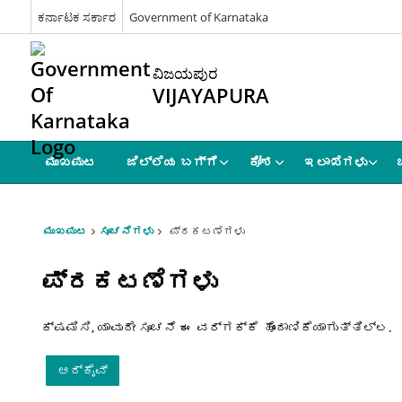
ಕರ್ನಾಟಕ ಸರ್ಕಾರ
Government of Karnataka
ವಿಜಯಪುರ
VIJAYAPURA
ಮುಖಪುಟ
ಜಿಲ್ಲೆಯ ಬಗ್ಗೆ
ಕೋಶ
ಇಲಾಖೆಗಳು
ಮುಖಪುಟ
ಸೂಚನೆಗಳು
ಪ್ರಕಟಣೆಗಳು
ಪ್ರಕಟಣೆಗಳು
ಕ್ಷಮಿಸಿ, ಯಾವುದೇ ಸೂಚನೆ ಈ ವರ್ಗಕ್ಕೆ ಹೊಂದಾಣಿಕೆಯಾಗುತ್ತಿಲ್ಲ.
ಆರ್ಕೈವ್