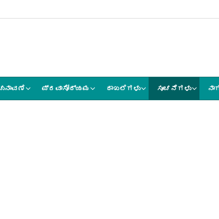
ಚುನಾವಣೆ
ಪ್ರವಾಸೋದ್ಯಮ
ದಾಖಲೆಗಳು
ಸೂಚನೆಗಳು
ನಾ