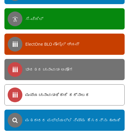
ಸಿ-ವಿಜಿಲ್
ElectOne BLO ಮೊಬೈಲ್ ಆ್ಯಪ್
ಭಾರತದ ಚುನಾವಣಾ ಆಯೋಗ
ಮುಖ್ಯ ಚುನಾವಣಾಧಿಕಾರಿ ಕರ್ನಾಟಕ
ಮತದಾರರ ಪಟ್ಟಿಯಲ್ಲಿ ನಿಮ್ಮ ಹೆಸರನ್ನು ಹುಡುಕಿ