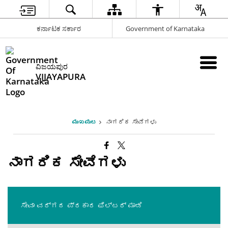
ಕರ್ನಾಟಕ ಸರ್ಕಾರ
Government of Karnataka
ವಿಜಯಪುರ
VIJAYAPURA
ಮುಖಪುಟ
ನಾಗರಿಕ ಸೇವೆಗಳು
ನಾಗರಿಕ ಸೇವೆಗಳು
ಸೇವಾ ವರ್ಗದ ಪ್ರಕಾರ ಫಿಲ್ಟರ್ ಮಾಡಿ