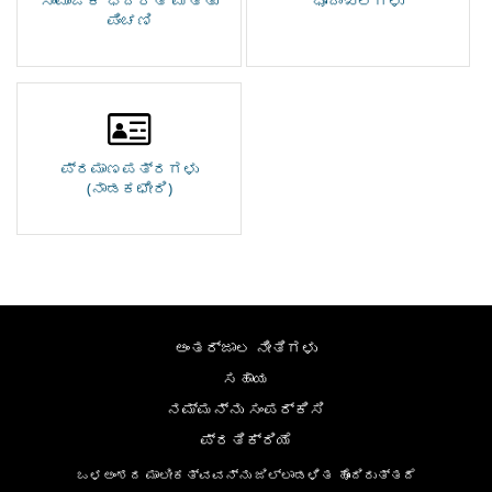
ಸಾಮಾಜಿಕ ಭದ್ರತೆ ಮತ್ತು
ಭೂದಾಖಲೆಗಳು
ಪಿಂಚಣಿ
ಪ್ರಮಾಣಪತ್ರಗಳು
(ನಾಡಕಛೇರಿ)
ಅಂತರ್ಜಾಲ ನೀತಿಗಳು
ಸಹಾಯ
ನಮ್ಮನ್ನು ಸಂಪರ್ಕಿಸಿ
ಪ್ರತಿಕ್ರಿಯೆ
ಒಳಅಂಶದ ಮಾಲೀಕತ್ವವನ್ನು ಜಿಲ್ಲಾಡಳಿತ ಹೊಂದಿರುತ್ತದೆ