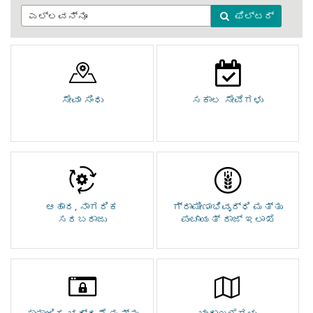
ಫಿಲ್ಟರ್
ಸೇವಾ ಸಿಂಧು
ಸಕಾಲ ಸೇವೆಗಳು
ಆಹಾರ, ನಾಗರಿಕ
ಗ್ರಾಮೀಣಾಭಿವೃದ್ಧಿ ಮತ್ತು
ಸರಬರಾಜು
ಪಂಚಾಯತ್ ರಾಜ್ ಇಲಾಖೆ