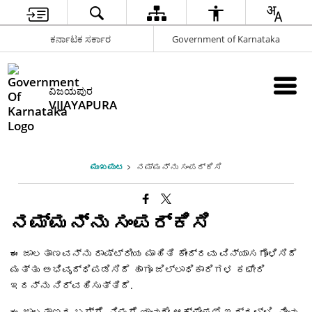
ಕರ್ನಾಟಕ ಸರ್ಕಾರ
Government of Karnataka
ವಿಜಯಪುರ
VIJAYAPURA
ಮುಖಪುಟ
ನಮ್ಮನ್ನು ಸಂಪರ್ಕಿಸಿ
ನಮ್ಮನ್ನು ಸಂಪರ್ಕಿಸಿ
ಈ ಜಾಲತಾಣವನ್ನು ರಾಷ್ಟ್ರೀಯ ಮಾಹಿತಿ ಕೇಂದ್ರವು ವಿನ್ಯಾಸಗೊಳಿಸಿದೆ
ಮತ್ತು ಅಭಿವೃದ್ಧಿಪಡಿಸಿದೆ ಹಾಗೂ ಜಿಲ್ಲಾಧಿಕಾರಿಗಳ ಕಛೇರಿ
ಇದನ್ನು ನಿರ್ವಹಿಸುತ್ತಿದೆ.
ಈ ಜಾಲತಾಣದ ಬಗ್ಗೆ, ನಿಮಗೆ ಯಾವುದೇ ಆಕ್ಷೇಪಣೆ ಇದ್ದಲ್ಲಿ, ನೀವು